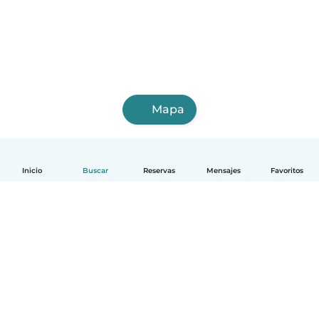
Mapa
Inicio
Buscar
Reservas
Mensajes
Favoritos
Español
Cómo funciona
Ayuda
Términos y Privacidad
Precios
Datos de la empresa