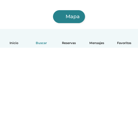
Mapa
Inicio
Buscar
Reservas
Mensajes
Favoritos
Español
Cómo funciona
Ayuda
Términos y Privacidad
Precios
Datos de la empresa
Babysits para Empresas
Normas de la comunidad