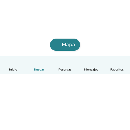
Mapa
Inicio
Buscar
Reservas
Mensajes
Favoritos
Español
Cómo funciona
Ayuda
Términos y Privacidad
Precios
Datos de la empresa