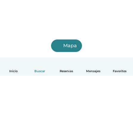
Mapa
Inicio
Buscar
Reservas
Mensajes
Favoritos
Español
Cómo funciona
Ayuda
Términos y Privacidad
Precios
Datos de la empresa