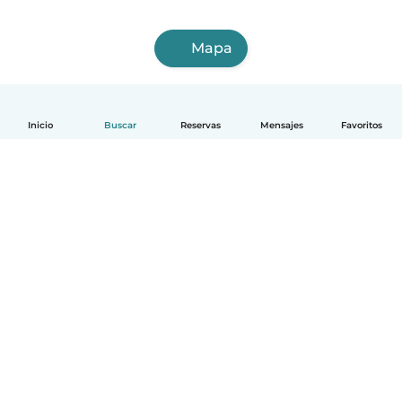
Mapa
Inicio
Buscar
Reservas
Mensajes
Favoritos
Español
Cómo funciona
Ayuda
Términos y Privacidad
Precios
Datos de la empresa
Babysits para Empresas
Normas de la comunidad