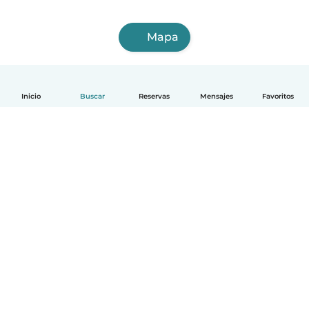
Mapa
Inicio
Buscar
Reservas
Mensajes
Favoritos
Español
Cómo funciona
Ayuda
Términos y Privacidad
Precios
Datos de la empresa
Babysits para Empresas
Normas de la comunidad