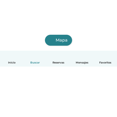
Mapa
Inicio
Buscar
Reservas
Mensajes
Favoritos
Español
Cómo funciona
Ayuda
Términos y Privacidad
Precios
Datos de la empresa