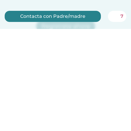
Contacta con Padre/madre
7
Regístrate ahora
Babysits es gratis para niñeras!
Español
Cómo funciona
Ayuda
Términos y Privacidad
Precios
Datos de la empresa
Babysits para Empresas
Normas de la comunidad