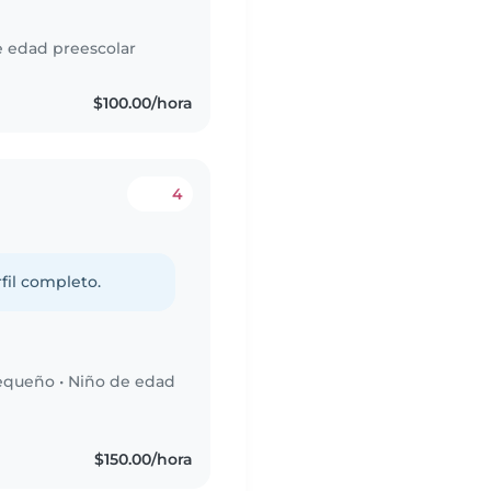
e edad preescolar
$100.00/hora
4
fil completo.
equeño
•
Niño de edad
$150.00/hora