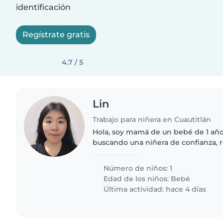
identificación
Regístrate gratis
4.7 / 5
Lin
Trabajo para niñera en Cuautitlán
Hola, soy mamá de un bebé de 1 año
buscando una niñera de confianza, 
que me apoye en su cuidado. Me in
alguien con experiencia..
Número de niños: 1
Edad de los niños:
Bebé
Última actividad: hace 4 días