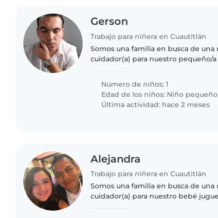
Gerson
Trabajo para niñera en Cuautitlán
Somos una familia en busca de una 
cuidador(a) para nuestro pequeño/a 
energía y muy deportivo/a. Necesit
cómodo/a con mascotas y..
Número de niños: 1
Edad de los niños:
Niño pequeño
Última actividad: hace 2 meses
Alejandra
Trabajo para niñera en Cuautitlán
Somos una familia en busca de una 
cuidador(a) para nuestro bebé jugue
Necesitamos alguien que pueda cuid
pequeño en nuestra casa. ¡Nos encan