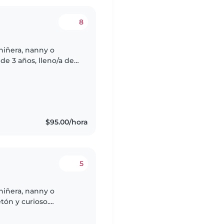
8
niñera, nanny o
de 3 años, lleno/a de
amos a alguien
$95.00/hora
5
niñera, nanny o
tón y curioso.
ar a nuestro
taría..