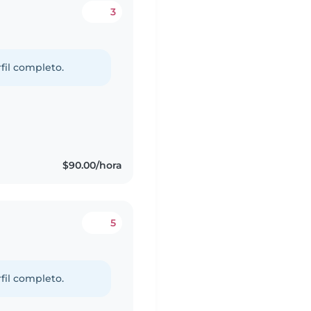
3
fil completo.
$90.00/hora
5
fil completo.