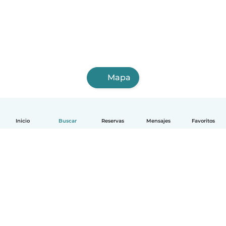
Mapa
Inicio
Buscar
Reservas
Mensajes
Favoritos
Español
Cómo funciona
Ayuda
Términos y Privacidad
Precios
Datos de la empresa