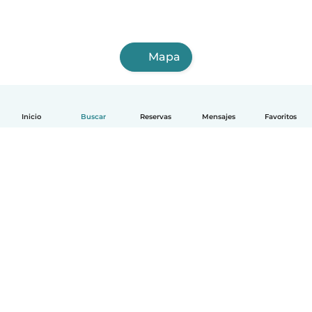
Mapa
Inicio
Buscar
Reservas
Mensajes
Favoritos
Español
Cómo funciona
Ayuda
Términos y Privacidad
Precios
Datos de la empresa
Babysits para Empresas
Normas de la comunidad