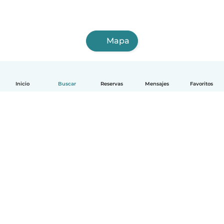
Mapa
Inicio
Buscar
Reservas
Mensajes
Favoritos
Español
Cómo funciona
Ayuda
Términos y Privacidad
Precios
Datos de la empresa
Babysits para Empresas
Normas de la comunidad