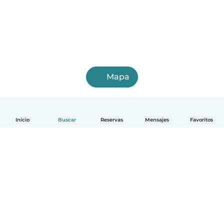
Mapa
Inicio
Buscar
Reservas
Mensajes
Favoritos
Español
Cómo funciona
Ayuda
Términos y Privacidad
Precios
Datos de la empresa