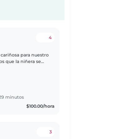
4
cariñosa para nuestro
os que la niñera se
ría conocerte!
29 minutos
$100.00/hora
3