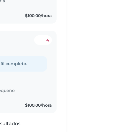
ria
$100.00/hora
4
fil completo.
equeño
$100.00/hora
sultados.