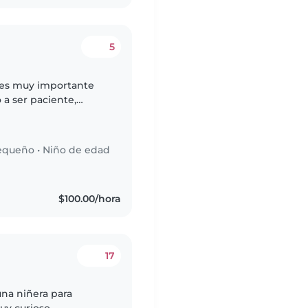
5
a es muy importante
 a ser paciente,
que también llevo a mi
equeño
•
Niño de edad
s
$100.00/hora
17
una niñera para