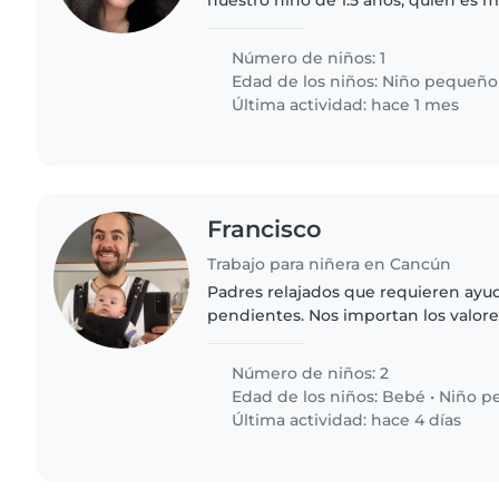
nuestro niño de 1.5 años, quien es m
inteligente y lleno de energía. Viv
pomerania) así que es importante..
Número de niños: 1
Edad de los niños:
Niño pequeño
Última actividad: hace 1 mes
Francisco
Trabajo para niñera en Cancún
Padres relajados que requieren ayu
pendientes. Nos importan los valor
quien guíe de buena manera a nuest
Número de niños: 2
Edad de los niños:
Bebé
•
Niño p
Última actividad: hace 4 días