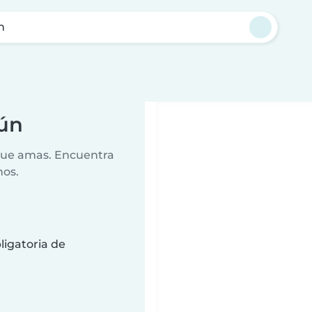
n
cún
 que amas. Encuentra
nos.
ligatoria de