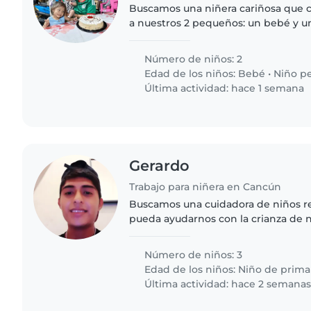
Buscamos una niñera cariñosa que 
a nuestros 2 pequeños: un bebé y u
llenos de energía y curiosidad. Pref
sea en el hogar del..
Número de niños: 2
Edad de los niños:
Bebé
•
Niño p
Última actividad: hace 1 semana
Gerardo
Trabajo para niñera en Cancún
Buscamos una cuidadora de niños r
pueda ayudarnos con la crianza de n
pequeños de edad escolar. Necesita
y que se sienta cómodo cocinando..
Número de niños: 3
Edad de los niños:
Niño de prima
Última actividad: hace 2 semana