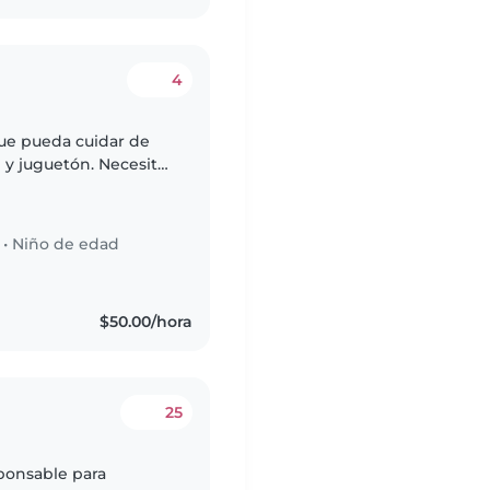
4
ue pueda cuidar de
 y juguetón. Necesita
arando comidas
•
Niño de edad
$50.00/hora
25
ponsable para