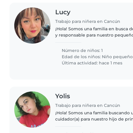
Lucy
Trabajo para niñera en Cancún
¡Hola! Somos una familia en busca d
y responsable para nuestro pequeño
hijo es muy enérgico, hablador e int
alguien con paciencia..
Número de niños: 1
Edad de los niños:
Niño pequeño
Última actividad: hace 1 mes
Yolis
Trabajo para niñera en Cancún
¡Hola! Somos una familia buscando 
cuidador(a) para nuestro hijo de pri
pequeño es muy hablador, amigable 
Buscamos a alguien que se sienta c