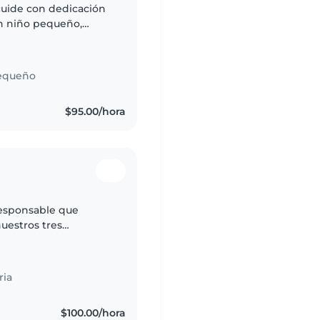
cuide con dedicación
n niño pequeño,
ieren que la atención
equeño
$95.00/hora
esponsable que
uestros tres
mos alguien cariñoso
ria
s
$100.00/hora