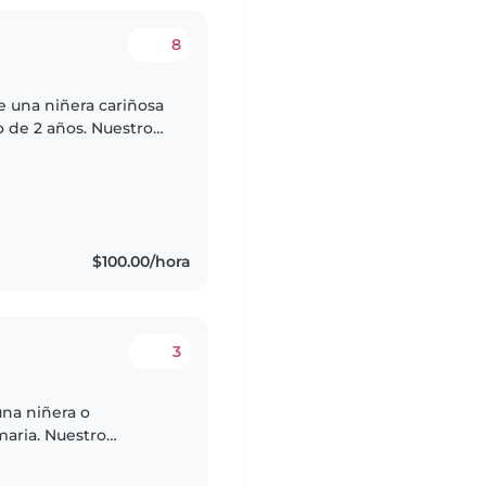
8
e una niñera cariñosa
 de 2 años. Nuestro
eligente, así que
$100.00/hora
3
una niñera o
maria. Nuestro
y cariñoso.
ómodo..