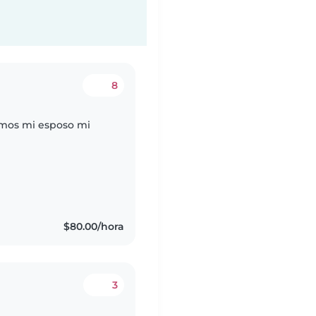
8
omos mi esposo mi
$80.00/hora
3