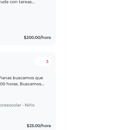
yude con tareas
os. Somos una casa
$200.00/hora
3
añanas buscamos que
 6:00 horas. Buscamos
iños de forma regular,
preescolar
•
Niño
s
$25.00/hora