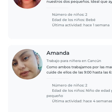
nuestros dos pequeños. Ideal que a
escolares y comparta juegos creativ
con energía positiva.
Número de niños: 2
Edad de los niños:
Bebé
Última actividad: hace 1 semana
Amanda
Trabajo para niñera en Cancún
Como ambos trabajamos por las m
cuide de ellos de las 9:00 hasta las
una niñera que pueda cuidar a los n
por ejemplo,..
Número de niños: 2
Edad de los niños:
Niño de edad 
pequeño
Última actividad: hace 4 semana