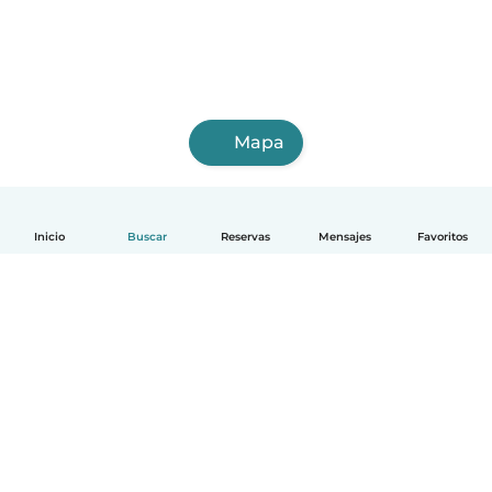
Mapa
Inicio
Buscar
Reservas
Mensajes
Favoritos
Español
Cómo funciona
Ayuda
Términos y Privacidad
Precios
Datos de la empresa