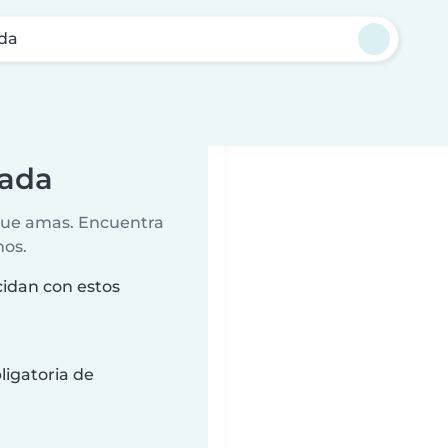
da
rada
 que amas. Encuentra
nos.
cidan con estos
ligatoria de