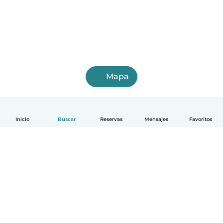
Mapa
Inicio
Buscar
Reservas
Mensajes
Favoritos
Español
Cómo funciona
Ayuda
Términos y Privacidad
Precios
Datos de la empresa