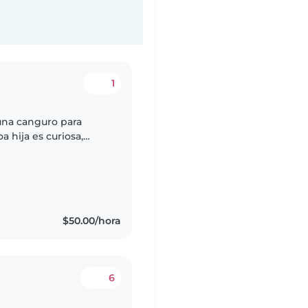
1
una canguro para
 hija es curiosa,
encantaría encontrar a
$50.00/hora
6