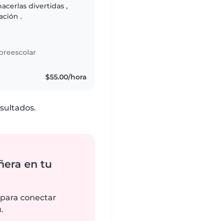
acerlas divertidas ,
ción .
preescolar
$55.00/hora
sultados.
ñera en tu
 para conectar
.