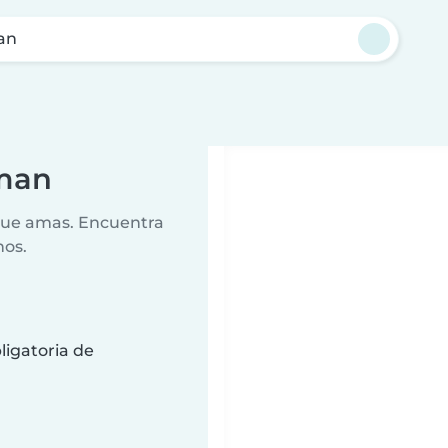
an
lman
 que amas. Encuentra
nos.
ligatoria de