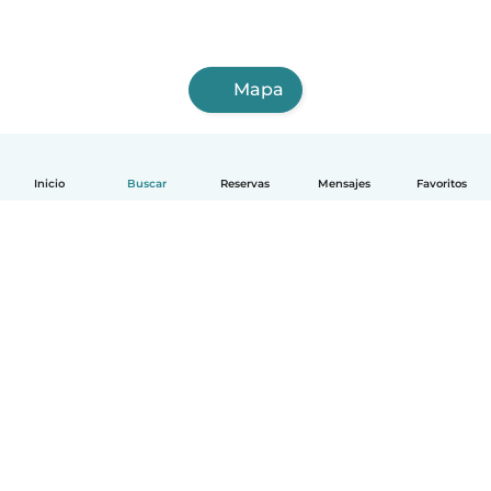
Mapa
Inicio
Buscar
Reservas
Mensajes
Favoritos
Español
Cómo funciona
Ayuda
Términos y Privacidad
Precios
Datos de la empresa
Babysits para Empresas
Normas de la comunidad