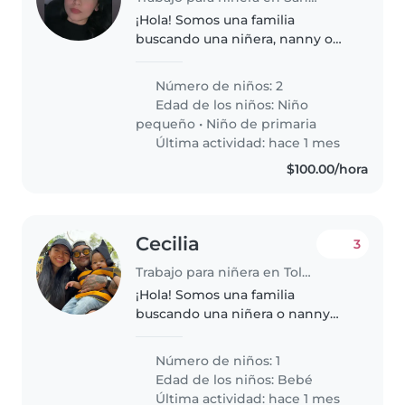
¡Hola! Somos una familia
buscando una niñera, nanny o
cuidador(a) para nuestros dos
hijos, un niño en edad de
Número de niños: 2
guardería y otro en edad escolar.
Edad de los niños:
Niño
Nuestros hijos son deportistas,
pequeño
•
Niño de primaria
creativos..
Última actividad: hace 1 mes
$100.00/hora
Cecilia
3
Trabajo para niñera en Toluca de Lerdo
¡Hola! Somos una familia
buscando una niñera o nanny
para nuestro bebé, un niño lleno
de energía, juguetón y muy
Número de niños: 1
curioso. Nos encantaría alguien
Edad de los niños:
Bebé
que se sienta cómodo/a con
Última actividad: hace 1 mes