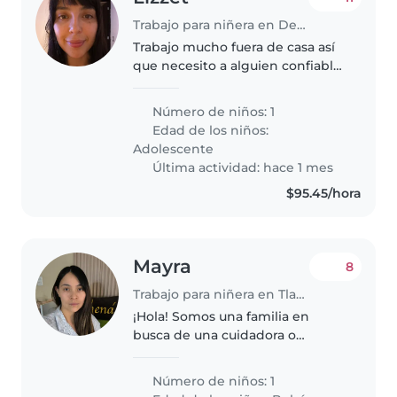
Trabajo para niñera en Delegación Miguel Hidalgo
Trabajo mucho fuera de casa así
que necesito a alguien confiable
y lo que más me preocupa es
que mi hijo tenga alguien que lo
Número de niños: 1
acompañe y le cocine más ahora
Edad de los niños:
que estará de vacaciones..
Adolescente
Última actividad: hace 1 mes
$95.45/hora
Mayra
8
Trabajo para niñera en Tlanepantla de baz
¡Hola! Somos una familia en
busca de una cuidadora o
cuidador para nuestro bebé de 6
meses, ¡un pequeño lleno de
Número de niños: 1
energía y muy cariñoso! Nos