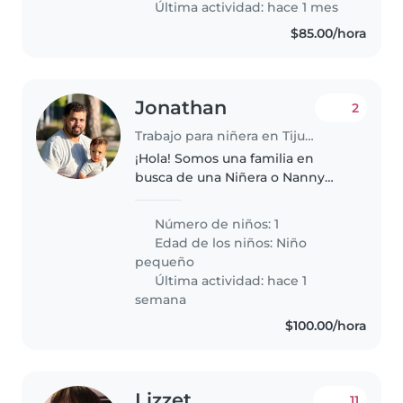
Última actividad: hace 1 mes
Nos encantaría..
$85.00/hora
Jonathan
2
Trabajo para niñera en Tijuana
¡Hola! Somos una familia en
busca de una Niñera o Nanny
para nuestro pequeño, un niño/a
de 1 año lleno/a de energía,
Número de niños: 1
creatividad y alegría.
Edad de los niños:
Niño
Necesitamos que pueda cuidar a
pequeño
nuestro hijo/a..
Última actividad: hace 1
semana
$100.00/hora
Lizzet
11