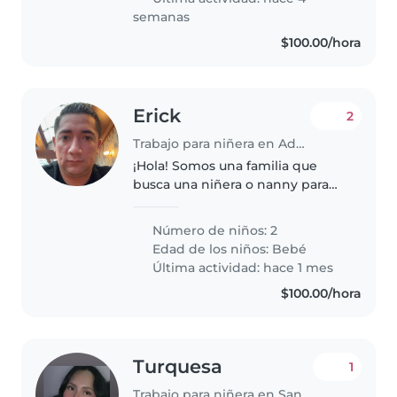
semanas
$100.00/hora
Erick
2
Trabajo para niñera en Adolfo López Mateos
¡Hola! Somos una familia que
busca una niñera o nanny para
cuidar a nuestros dos bebés, que
son muy energéticos, curiosos y
Número de niños: 2
tranquilos. Necesitamos a
Edad de los niños:
Bebé
alguien que se sienta cómodo/a..
Última actividad: hace 1 mes
$100.00/hora
Turquesa
1
Trabajo para niñera en Santa Cruz Tlaxcala