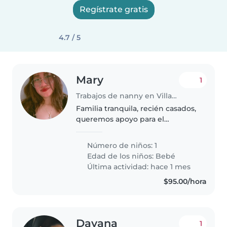
Regístrate gratis
4.7 / 5
Mary
1
Trabajos de nanny en Villahermosa
Familia tranquila, recién casados,
queremos apoyo para el
posparto somos padres
primerizos ocupo una nanny
Número de niños: 1
para poder recuperarme bien y
Edad de los niños:
Bebé
que el bb esté estable
Última actividad: hace 1 mes
$95.00/hora
Dayana
1