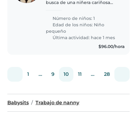
busca de una niñera cariñosa
para nuestro pequeño/a de 3
años. Nuestro hijo/a es muy
Número de niños: 1
hablador/a, curioso/a y lleno/a de
Edad de los niños:
Niño
energía, ¡siempre listo/a para
pequeño
explorar!..
Última actividad: hace 1 mes
$96.00/hora
1
...
9
10
11
...
28
Babysits
Trabajo de nanny