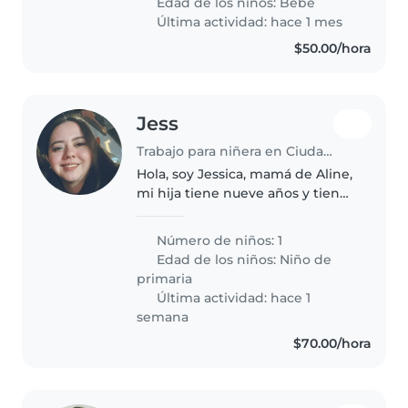
Edad de los niños:
Bebé
encantaría alguien que se sienta
Última actividad: hace 1 mes
cómodo..
$50.00/hora
Jess
Trabajo para niñera en Ciudad de Allende
Hola, soy Jessica, mamá de Aline,
mi hija tiene nueve años y tiene
discapacidad motora Depende
de una cuidadora para realizar
Número de niños: 1
sus actividades Le gusta pasear
Edad de los niños:
Niño de
en la Carriola y coche,..
primaria
Última actividad: hace 1
semana
$70.00/hora