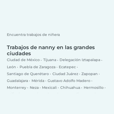
Encuentra trabajos de niñera
Trabajos de nanny en las grandes
ciudades
Ciudad de México
Tijuana
Delegación Iztapalapa
León
Puebla de Zaragoza
Ecatepec
Santiago de Querétaro
Ciudad Juárez
Zapopan
Guadalajara
Mérida
Gustavo Adolfo Madero
Monterrey
Neza
Mexicali
Chihuahua
Hermosillo
Culiacán
Naucalpan de Juárez
Morelia
Torreón
San Luis Potosí
Aguascalientes
Saltillo
Guadalupe
Acapulco
Tlanepantla de baz
Cancún
Coyoacán