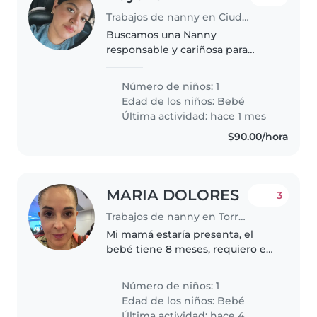
Trabajos de nanny en Ciudad Juárez
Buscamos una Nanny
responsable y cariñosa para
cuidar a nuestro bebé cariñoso,
inteligente y curioso. Nos
Número de niños: 1
gustaría que el cuidado sea en
Edad de los niños:
Bebé
nuestro hogar. ¡Esperamos
Última actividad: hace 1 mes
conocerte pronto!
$90.00/hora
MARIA DOLORES
3
Trabajos de nanny en Torreón
Mi mamá estaría presenta, el
bebé tiene 8 meses, requiero en
un horarios fijo entre semana y
ocasionalmente fines de
Número de niños: 1
semana.
Edad de los niños:
Bebé
Última actividad: hace 4