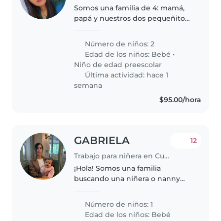
Somos una familia de 4: mamá,
papá y nuestros dos pequeñitos.
Buscamos una niñera cariñosa,
responsable y paciente que nos
Número de niños: 2
apoye en el cuidado de los niños
Edad de los niños:
Bebé
•
y se adapte a nuestra dinámica..
Niño de edad preescolar
Última actividad: hace 1
semana
$95.00/hora
GABRIELA
12
Trabajo para niñera en Cuauhtémoc
¡Hola! Somos una familia
buscando una niñera o nanny
cariñosa para nuestro bebé
curioso y amigable. Necesitamos
Número de niños: 1
a alguien cómodo/a cocinando o
Edad de los niños:
Bebé
ayudando con tareas del hogar.