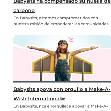
Babysits ha compensado su huella de
carbono
En Babysits, estamos comprometidos con
nuestra misión de empoderar las comunidades
alrededor del...
Babysits apoya con orgullo a Make-A-
Wish International®
En Babysits, nos enorgullece apoyar a Make-A-