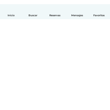
Inicio
Buscar
Reservas
Mensajes
Favoritos
Español
Cómo funciona
Ayuda
Términos y Privacidad
Precios
Datos de la empresa
Babysits para Empresas
Normas de la comunidad