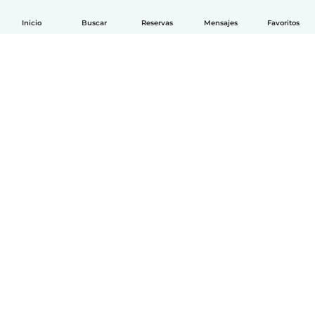
Inicio
Buscar
Reservas
Mensajes
Favoritos
Español
Cómo funciona
Ayuda
Términos y Privacidad
Precios
Datos de la empresa
Babysits para Empresas
Normas de la comunidad
© Babysits B.V.