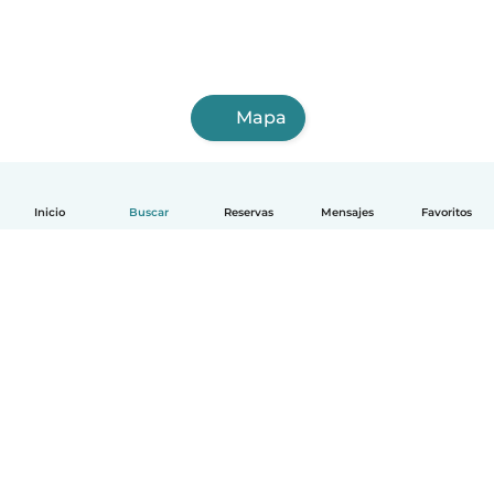
Mapa
Inicio
Buscar
Reservas
Mensajes
Favoritos
Español
Cómo funciona
Ayuda
Términos y Privacidad
Precios
Datos de la empresa
Babysits para Empresas
Normas de la comunidad