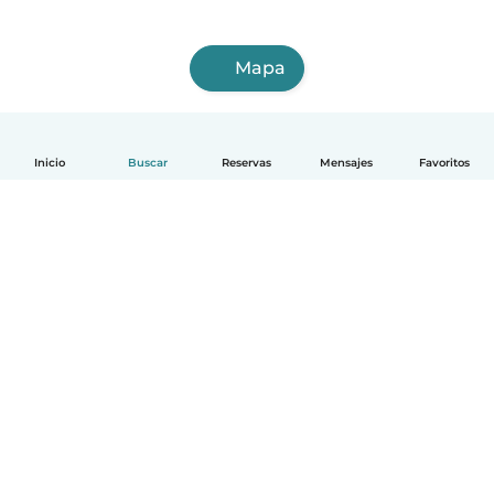
Mapa
Inicio
Buscar
Reservas
Mensajes
Favoritos
Español
Cómo funciona
Ayuda
Términos y Privacidad
Precios
Datos de la empresa
Babysits para Empresas
Normas de la comunidad