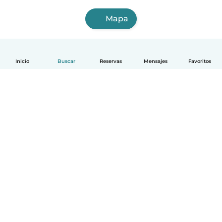
Mapa
Inicio
Buscar
Reservas
Mensajes
Favoritos
Español
Cómo funciona
Ayuda
Términos y Privacidad
Precios
Datos de la empresa
Babysits para Empresas
Normas de la comunidad