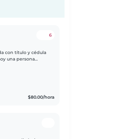
6
a con título y cédula
 soy una persona
y paciente, tengo
$80.00/hora