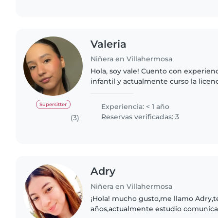
Valeria
Niñera en Villahermosa
Hola, soy vale! Cuento con experien
infantil y actualmente curso la licenc
que me brinda conocimiento sobre e
desarrollo de los..
Supersitter
Experiencia: < 1 año
Reservas verificadas: 3
(3)
Adry
Niñera en Villahermosa
¡Hola! mucho gusto,me llamo Adry,t
años,actualmente estudio comunica