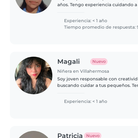
años. Tengo experiencia cuidando 
trabajado con niños durante mis pra
en la carrera de..
Experiencia: < 1 año
Tiempo promedio de respuesta: 
Magali
Nuevo
Niñera en Villahermosa
Soy joven responsable con creativid
buscando cuidar a tus pequeños. T
básicos en cuidado de bebés y niño
español y portugués, y disfruto..
Experiencia: < 1 año
Patricia
Nuevo