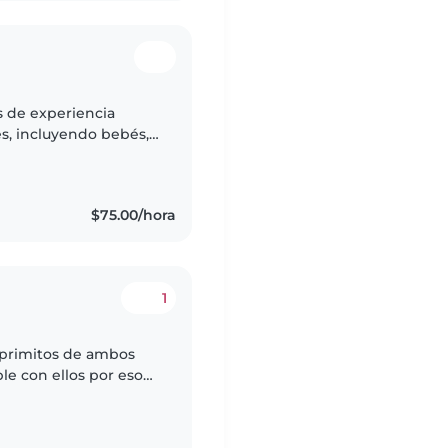
s de experiencia
s, incluyendo bebés,
lares. Tengo
$75.00/hora
1
y primitos de ambos
le con ellos por eso
 y pagarme por ello.