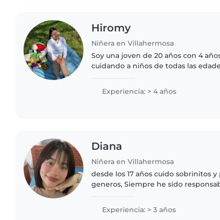
Hiromy
Niñera en Villahermosa
Soy una joven de 20 años con 4 año
cuidando a niños de todas las edade
niños pequeños, preescolares y esco
entrenamiento en primeros..
Experiencia: > 4 años
Diana
Niñera en Villahermosa
desde los 17 años cuido sobrinitos 
generos, Siempre he sido responsab
siempre me buscaban para cuidarlos
me agrada convivir..
Experiencia: > 3 años