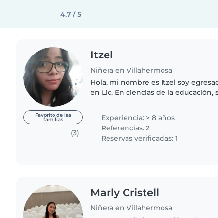
4.7 / 5
Itzel
Niñera en Villahermosa
Hola, mi nombre es Itzel soy egresad
en Lic. En ciencias de la educación,
amable, sencilla, flexible, dinámica 
experiencia con..
Favorito de las
Experiencia: > 8 años
familias
Referencias: 2
(3)
Reservas verificadas: 1
Marly Cristell
Niñera en Villahermosa