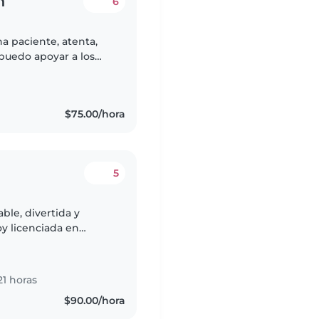
n
6
na paciente, atenta,
 puedo apoyar a los
 Tengo
$75.00/hora
5
ble, divertida y
oy licenciada en
on niños de todas las
1 horas
$90.00/hora