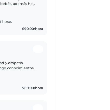
a bebés, además he
cticas profesionales
9 horas
$90.00/hora
ad y empatía,
engo conocimientos
s pequeños, hablo
$110.00/hora