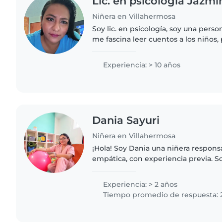
Lic. en psicologia Jazmi
Niñera en Villahermosa
Soy lic. en psicología, soy una perso
me fascina leer cuentos a los niños,
niños en diversas actividades educativas.
experiencia con..
Experiencia: > 10 años
Dania Sayuri
Niñera en Villahermosa
¡Hola! Soy Dania una niñera responsa
empática, con experiencia previa. S
Fisioterapia y me encanta trabajar c
edades y tengo experiencia..
Experiencia: > 2 años
Tiempo promedio de respuesta: 2