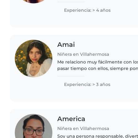
experiencia con bebés de 1 mes en 
referencias,me gusta mucho pasar..
Experiencia: > 4 años
Amai
Niñera en Villahermosa
Me relaciono muy fácilmente con lo
pasar tiempo con ellos, siempre po
comodidad primero antes de intent
siento cómoda con..
Experiencia: > 3 años
America
Niñera en Villahermosa
Soy una persona responsable, divert