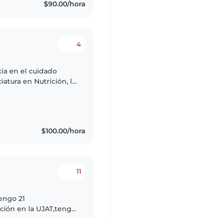
$90.00/hora
4
cia en el cuidado
iatura en Nutrición, lo
l cuidado y el
$100.00/hora
11
engo 21
ción en la UJAT,tengo