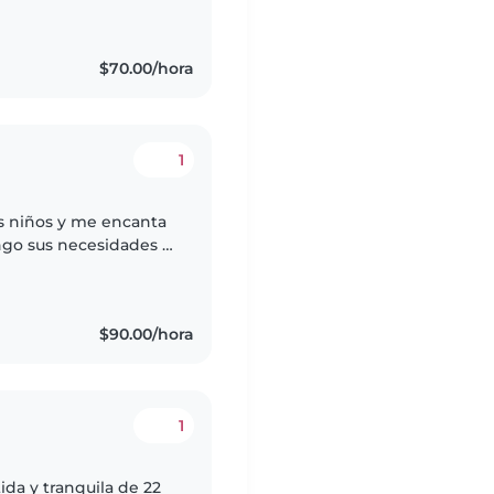
adelante,cuento con
$70.00/hora
1
s niños y me encanta
ngo sus necesidades y
ar algo nuevo. Me
$90.00/hora
1
ida y tranquila de 22