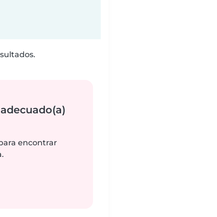
sultados.
 adecuado(a)
 para encontrar
.