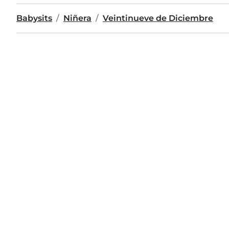
Babysits
Niñera
Veintinueve de Diciembre