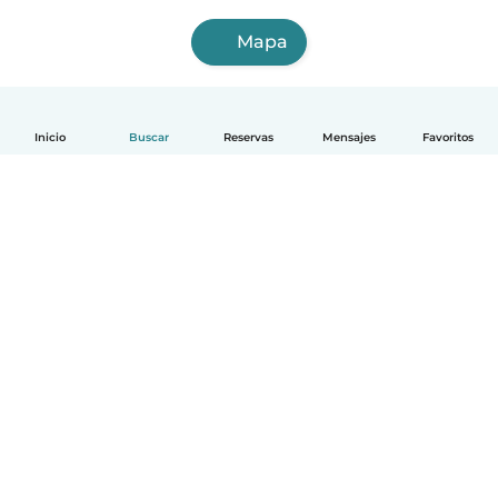
Mapa
Inicio
Buscar
Reservas
Mensajes
Favoritos
Español
Cómo funciona
Ayuda
Términos y Privacidad
Precios
Datos de la empresa
Babysits para Empresas
Normas de la comunidad