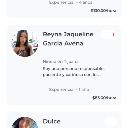
Experiencia: > 4 años
escolares. Tengo una licenciatura
$130.00/hora
en Ciencias de la Educación y
disfruto..
Reyna Jaqueline
1
Garcia Avena
Niñera en Tijuana
Soy una persona responsable,
paciente y cariñosa con los
niños. Sé cocinar, puedo ayudar
con tareas escolares y también
Experiencia: < 1 año
apoyar en algunas actividades
$85.00/hora
del hogar. Me gusta crear un
ambiente..
Dulce