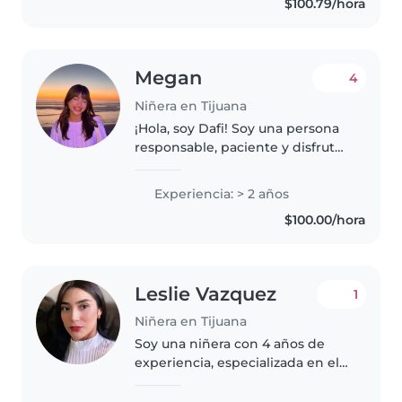
$100.79/hora
Megan
4
Niñera en Tijuana
¡Hola, soy Dafi! Soy una persona
responsable, paciente y disfruto
de cuidar a niños ✨ Tengo
experiencia cuidando familiares
Experiencia: > 2 años
y niños pequeños. Ayudo en
$100.00/hora
tareas, actividades recreativas..
Leslie Vazquez
1
Niñera en Tijuana
Soy una niñera con 4 años de
experiencia, especializada en el
cuidado de bebés, niños
pequeños, preescolares y