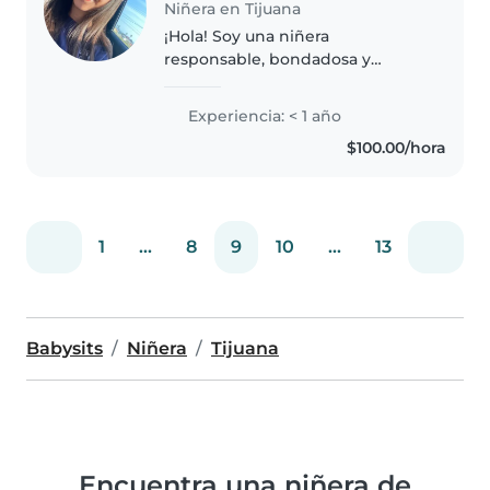
Niñera en Tijuana
¡Hola! Soy una niñera
responsable, bondadosa y
amigable, en mis 18 años. Tengo
experiencia con niños en edad
Experiencia: < 1 año
preescolar y escolar, y me
$100.00/hora
encanta dibujar, leer cuentos y
compartir música...
1
...
8
9
10
...
13
Babysits
Niñera
Tijuana
Encuentra una niñera de