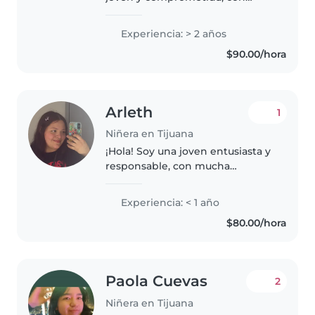
formación en Educación
Preescolar y experiencia
Experiencia: > 2 años
cuidando niños pequeños, de
$90.00/hora
preescolar y edad escolar.
Actualmente trabajo de..
Arleth
1
Niñera en Tijuana
¡Hola! Soy una joven entusiasta y
responsable, con mucha
paciencia y amor por los niños.
Aunque soy nueva en el cuidado
Experiencia: < 1 año
infantil, tengo experiencia con
$80.00/hora
niños de diferentes edades,..
Paola Cuevas
2
Niñera en Tijuana