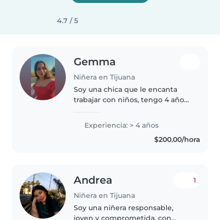
4.7 / 5
Gemma
Niñera en Tijuana
Soy una chica que le encanta
trabajar con niños, tengo 4 años
trabajando en guardería en mis
tiempos libres cuido niños por
Experiencia: > 4 años
fuera, me gusta hacer
$200.00/hora
manualidades o experimentos
con ellos,..
Andrea
1
Niñera en Tijuana
Soy una niñera responsable,
joven y comprometida, con