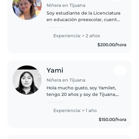
Niñera en Tijuana
Soy estudiante de la Licenciatura
en educación preescolar, cuento
con certificados validados por la
SEP en cuidados en niños
Experiencia: > 2 años
lactantes y preescolar, soy una
$200.00/hora
persona muy paciente y..
Yami
Niñera en Tijuana
Hola mucho gusto, soy Yamilet,
tengo 20 años y soy de Tijuana,
me encanta cuidar niños de
cualquier edad, en mi familia yo
Experiencia: > 1 año
soy la niñera cuando quieren
$150.00/hora
salir a divertirse, se lo necesario..