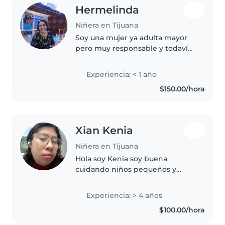
Hermelinda
Niñera en Tijuana
Soy una mujer ya adulta mayor
pero muy responsable y todavía
muy activa, tengo química con
niños de preescolar y primaria
Experiencia: < 1 año
$150.00/hora
Xian Kenia
Niñera en Tijuana
Hola soy Kenia soy buena
cuidando niños pequeños y
adolescentes soy buena en todo
también soy paciente de cierta
Experiencia: > 4 años
manera aunque eso sería mejor
$100.00/hora
decirlo en persona además
también se..