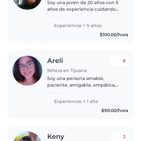
Soy una joven de 20 años con 5
años de experiencia cuidando
niños de todas las edades, desde
preescolares hasta adolescentes.
Experiencia: > 5 años
Soy una persona responsable,
$100.00/hora
tranquila y paciente,
especializada..
Areli
8
Niñera en Tijuana
Soy una persona amable,
paciente, amigable, empática,
que le agrada conversar e
interactuar con los niños con
Experiencia: < 1 año
entusiasmo por fomentar un
$90.00/hora
entorno de aprendizaje y
diversión. Atenta..
Keny
2