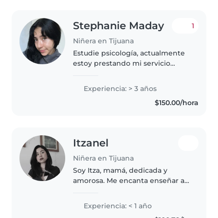
Stephanie Maday
1
Niñera en Tijuana
Estudie psicología, actualmente
estoy prestando mi servicio
social para obtener mi título,
trabajo para poder pagarlo. Me
Experiencia: > 3 años
gusta cuidar niños, puedo
$150.00/hora
trabajar de lunes a domingo por..
Itzanel
Niñera en Tijuana
Soy Itza, mamá, dedicada y
amorosa. Me encanta enseñar a
mi hija de todo sobre el mundo,
creo que los niños son lo mejor
Experiencia: < 1 año
que hay.