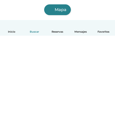
Mapa
Inicio
Buscar
Reservas
Mensajes
Favoritos
Español
Cómo funciona
Ayuda
Términos y Privacidad
Precios
Datos de la empresa
Babysits para Empresas
Normas de la comunidad