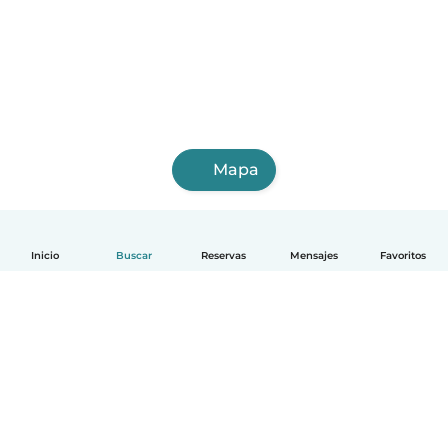
Mapa
Inicio
Buscar
Reservas
Mensajes
Favoritos
Español
Cómo funciona
Ayuda
Términos y Privacidad