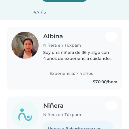
4.7 / 5
Albina
Niñera en Túxpam
Soy una niñera de 36 y algo con
4 años de experiencia cuidando
niños. Aunque no tengo
certificación de primeros
Experiencia: > 4 años
auxilios, soy muy hábil en
$70.00/hora
actividades como dibujo, lectura,
manualidades..
Niñera
Niñera en Túxpam
Únete a Babysits para ver