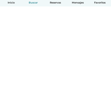
Inicio
Buscar
Reservas
Mensajes
Favoritos
Español
Cómo funciona
Ayuda
Términos y Privacidad
Precios
Datos de la empresa
Babysits para Empresas
Normas de la comunidad
© Babysits B.V.