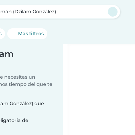
mán (Dzilam González)
s
Más filtros
lam
e necesitas un
nos tiempo del que te
lam González) que
ligatoria de