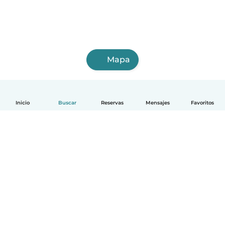
Mapa
Inicio
Buscar
Reservas
Mensajes
Favoritos
Español
Cómo funciona
Ayuda
Términos y Privacidad
Precios
Datos de la empresa