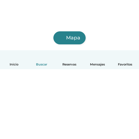
Mapa
Inicio
Buscar
Reservas
Mensajes
Favoritos
Español
Cómo funciona
Ayuda
Términos y Privacidad
Precios
Datos de la empresa