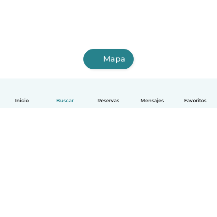
Mapa
Inicio
Buscar
Reservas
Mensajes
Favoritos
Español
Cómo funciona
Ayuda
Términos y Privacidad
Precios
Datos de la empresa