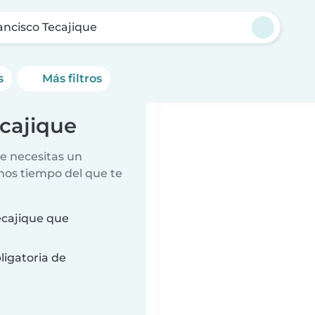
ancisco Tecajique
s
Más filtros
ecajique
e necesitas un
nos tiempo del que te
ecajique que
ligatoria de