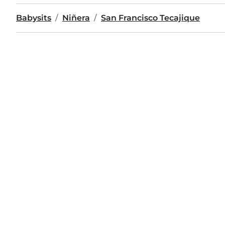
Babysits
Niñera
San Francisco Tecajique