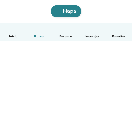
Mapa
Inicio
Buscar
Reservas
Mensajes
Favoritos
Español
Cómo funciona
Ayuda
Términos y Privacidad
Precios
Datos de la empresa
Babysits para Empresas
Normas de la comunidad