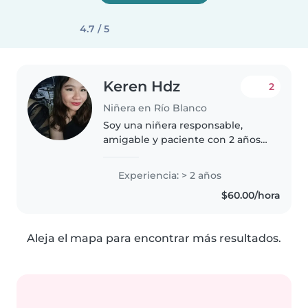
4.7 / 5
Keren Hdz
2
Niñera en Río Blanco
Soy una niñera responsable,
amigable y paciente con 2 años
de experiencia cuidando a niños
de entre 1 y 8 años. Me encanta
Experiencia: > 2 años
leer con ellos, hacer
$60.00/hora
manualidades y jugar. Soy muy
cómoda..
Aleja el mapa para encontrar más resultados.