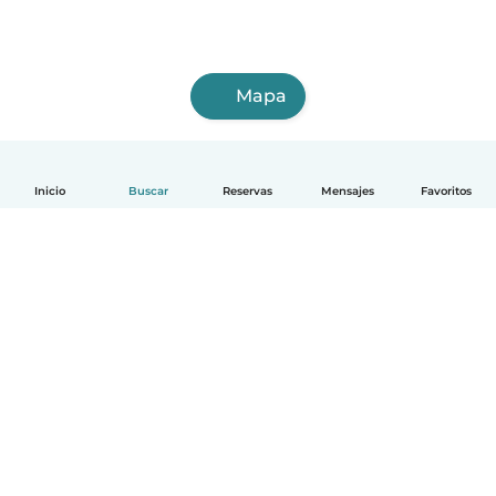
Mapa
Inicio
Buscar
Reservas
Mensajes
Favoritos
Español
Cómo funciona
Ayuda
Términos y Privacidad
Precios
Datos de la empresa
Babysits para Empresas
Normas de la comunidad