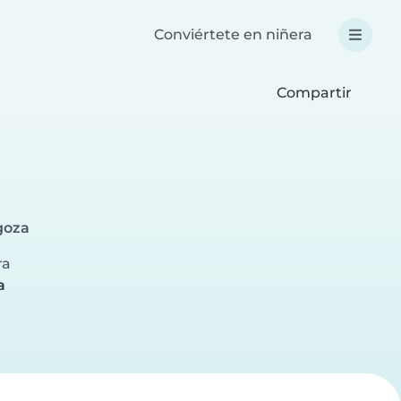
Conviértete en niñera
Compartir
goza
ra
a