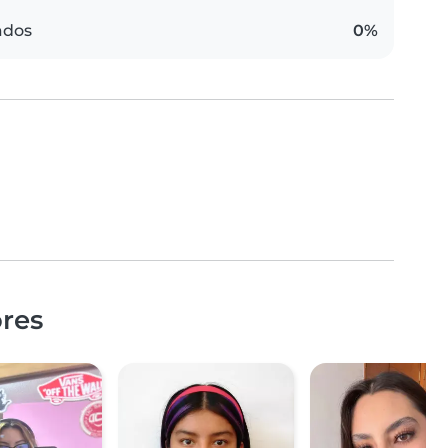
ados
0%
ores