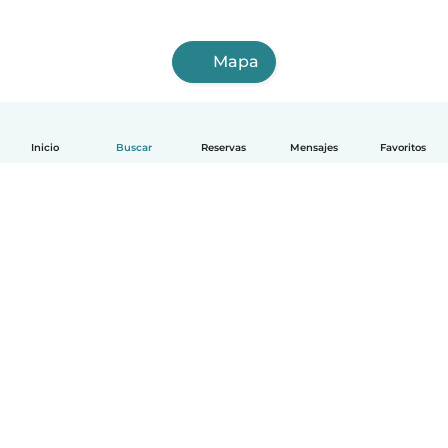
Mapa
Inicio
Buscar
Reservas
Mensajes
Favoritos
Español
Cómo funciona
Ayuda
Términos y Privacidad
Precios
Datos de la empresa
Babysits para Empresas
Normas de la comunidad