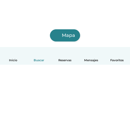
Mapa
Inicio
Buscar
Reservas
Mensajes
Favoritos
Español
Cómo funciona
Ayuda
Términos y Privacidad
Precios
Datos de la empresa