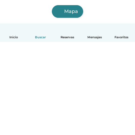
Mapa
Inicio
Buscar
Reservas
Mensajes
Favoritos
Español
Cómo funciona
Ayuda
Términos y Privacidad
Precios
Datos de la empresa
Babysits para Empresas
Normas de la comunidad