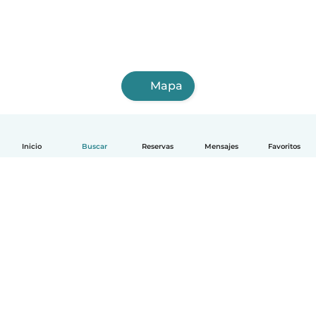
Mapa
Inicio
Buscar
Reservas
Mensajes
Favoritos
Español
Cómo funciona
Ayuda
Términos y Privacidad
Precios
Datos de la empresa