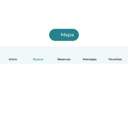
Mapa
Inicio
Buscar
Reservas
Mensajes
Favoritos
Español
Cómo funciona
Ayuda
Términos y Privacidad
Precios
Datos de la empresa