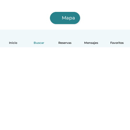
Mapa
Inicio
Buscar
Reservas
Mensajes
Favoritos
Español
Cómo funciona
Ayuda
Términos y Privacidad
Precios
Datos de la empresa
Babysits para Empresas
Normas de la comunidad