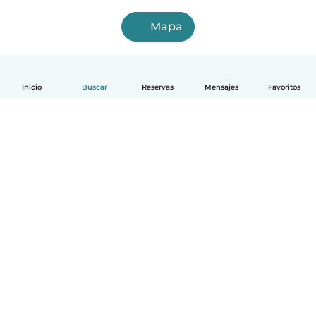
Mapa
Inicio
Buscar
Reservas
Mensajes
Favoritos
Español
Cómo funciona
Ayuda
Términos y Privacidad
Precios
Datos de la empresa
Babysits para Empresas
Normas de la comunidad